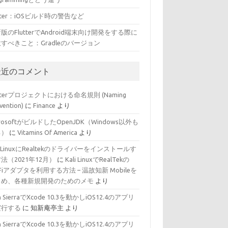
utter：iOSビルド時の警告など
版のFlutterでAndroid端末向け開発をする際に
すべきこと：Gradleのバージョン
最近のコメント
utterプロジェクトにおける命名規則 (Naming
vention)
に
Finance
より
crosoftがビルドしたOpenJDK（Windows以外も
る）
に
Vitamins Of America
より
li LinuxにRealtekのドライバーをインストールす
法（2021年12月）
に
Kali LinuxでRealTekの
-Fiアダプタを利用する方法 – 温故知新 Mobileを
じめ、各種新規開発のためのメモ
より
h SierraでXcode 10.3を動かしiOS12.4のアプリ
実行する
に
知新庵亭主
より
h SierraでXcode 10.3を動かしiOS12.4のアプリ