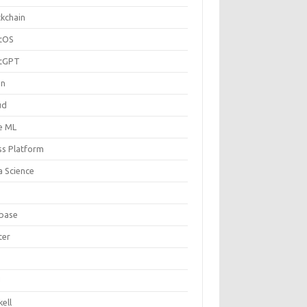
ckchain
tOS
tGPT
on
ud
e ML
ss Platform
a Science
ebase
ter
U
ell