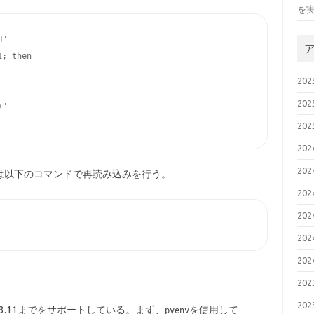
を
"

; then

20
20
"

20
20
20
は以下のコマンドで再読み込みを行う。
20
20
20
20
20
20
ython 3.11までをサポートしている。まず、
を使用して
pyenv