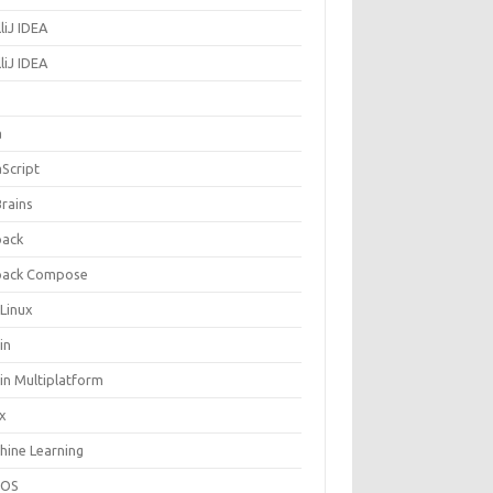
lliJ IDEA
lliJ IDEA
a
aScript
Brains
pack
pack Compose
 Linux
in
in Multiplatform
ux
hine Learning
cOS