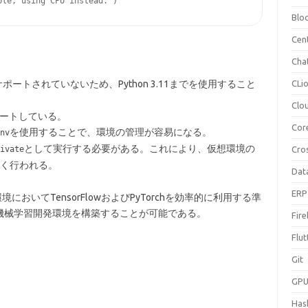
Blo
Cen
Cha
ポートされていないため、Python 3.11までを使用すること
CLi
Clo
をサポートしている。
Cor
を使用することで、環境の管理が容易になる。
nv
として実行する必要がある。これにより、仮想環境の
ivate
Cro
く行われる。
Dat
ERP
n環境においてTensorFlowおよびPyTorchを効率的に利用する準
機械学習開発環境を構築することが可能である。
Fir
Flut
Git
GP
Hask