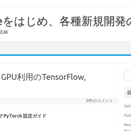
ileをはじめ、各種新規開
備忘録
検
向けGPU利用のTensorFlow,
索:
0件のコメント
Ge
および PyTorch 設定ガイド
Fl
Rea
Pr