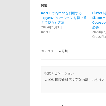
て
o
T
o
関連
w
k
i
で
t
共
macOSでPythonを利用する
Flutte
t
有
（pyenvでバージョンを切り替
Silico
e
す
r
る
えて使う）方法
Cocoa
で
に
2024年1月3日
必要
共
は
有
ク
macOS
2024年
(
リ
Cross Pl
新
ッ
し
ク
い
し
ウ
て
ィ
く
カテゴリー:
未分類
ン
だ
ド
さ
ウ
い
で
(
開
新
き
し
ま
い
投稿ナビゲーション
す
ウ
)
ィ
←
iOS: 国際化対応文字列の新しいやり方
ン
ド
ウ
で
開
き
ま
す
)