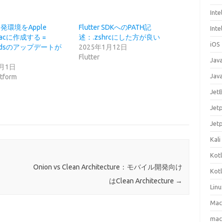
Inte
r 開発環境をApple
Flutter SDKへのPATH記
Inte
n Macに作成する =
述：.zshrcにした方が良い
iOS
podsのアップデートが
2025年1月12日
Flutter
Jav
7月1日
Jav
atform
Jet
Jet
Jet
Kali
Kotl
Onion vs Clean Architecture：モバイル開発向け
Kotl
はClean Architecture
→
Lin
Mac
ma