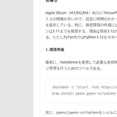
前書き
Apple Silicon（M1/M2/M3）向けにT
ト上の情報が古いので、設定に時間がかかっ
を提示している。特に、仮想環境の作成に
ンは3.11までを推奨する。理由は現在3.12の時「pi
る。ただしPyTorchではPython 3.12をサ
1. 環境準備
最初に、Homebrewを使用して必要な依存
ジ管理を行うためのツールである。
/bin/bash -c "$(curl -fsSL https://
次に、
と
をシェルに
pyenv
pyenv-virtualenv