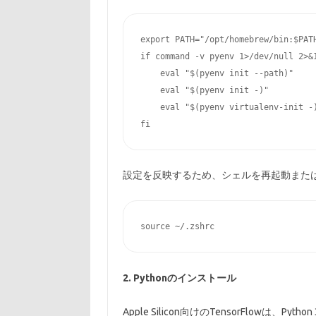
export PATH="/opt/homebrew/bin:$PATH
if command -v pyenv 1>/dev/null 2>&1
    eval "$(pyenv init --path)"

    eval "$(pyenv init -)"

    eval "$(pyenv virtualenv-init -)
設定を反映するため、シェルを再起動また
2. Pythonのインストール
Apple Silicon向けのTensorFlowは、P