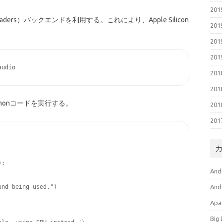
20
ce Shaders）バックエンドを利用する。これにより、Apple Silicon
20
20
20
20
20
honコードを実行する。
20
20
:

And
nd being used.")

And
Apa
Big