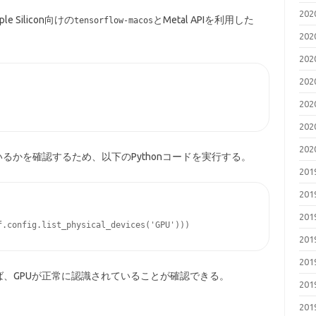
20
 Silicon向けの
とMetal APIを利用した
tensorflow-macos
20
20
20
20
20
20
るかを確認するため、以下のPythonコードを実行する。
20
20
20
20
20
、GPUが正常に認識されていることが確認できる。
20
20