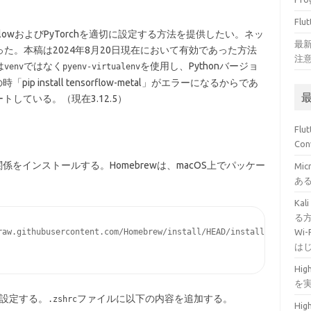
Fl
ensorFlowおよびPyTorchを適切に設定する方法を提供したい。ネッ
最新
た。本稿は2024年8月20日現在において有効であった方法
注意
は
ではなく
を使用し、Pythonバージョ
venv
pyenv-virtualenv
p install tensorflow-metal」がエラーになるからであ
ポートしている。（現在3.12.5）
Fl
Con
関係をインストールする。Homebrewは、macOS上でパッケー
Mi
あ
Ka
る方
raw.githubusercontent.com/Homebrew/install/HEAD/install.sh)"

Wi
は
Hig
を
設定する。
ファイルに以下の内容を追加する。
.zshrc
Hig