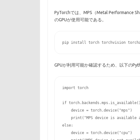
PyTorchでは、MPS（Metal Performan
のGPUが使用可能である。
GPUが利用可能か確認するため、以下のPyt
import torch

if torch.backends.mps.is_available()
    device = torch.device("mps")

    print("MPS device is available a
else:

    device = torch.device("cpu")
