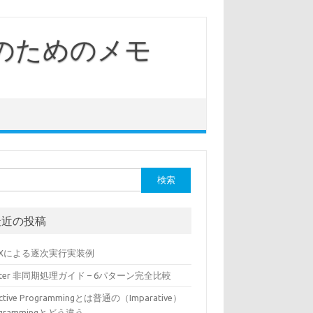
発のためのメモ
最近の投稿
tXによる逐次実行実装例
utter 非同期処理ガイド – 6パターン完全比較
ctive Programmingとは普通の（Imparative）
ogrammingとどう違う