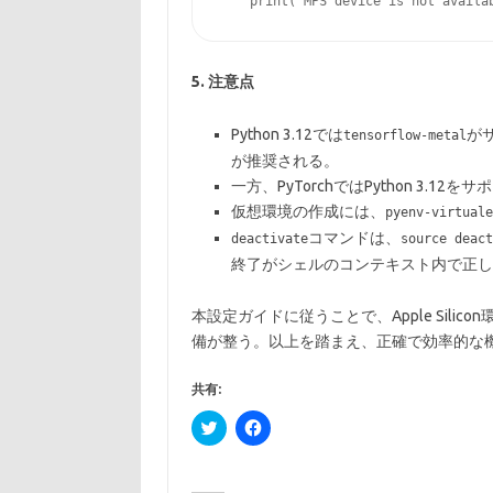
5. 注意点
Python 3.12では
がサ
tensorflow-metal
が推奨される。
一方、PyTorchではPython 3.12
仮想環境の作成には、
pyenv-virtuale
コマンドは、
deactivate
source deact
終了がシェルのコンテキスト内で正し
本設定ガイドに従うことで、Apple Silico
備が整う。以上を踏まえ、正確で効率的な
共有:
ク
F
リ
a
ッ
c
ク
e
し
b