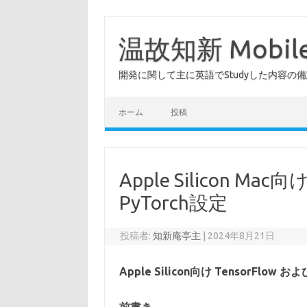
コ
ン
テ
温故知新 Mob
ン
ツ
へ
開発に関して主に英語でStudyした内容の
ス
キ
ッ
プ
ホーム
投稿
Apple Silicon Mac
PyTorch設定
投稿者:
知新庵亭主
|
2024年8月21日
Apple Silicon向け TensorFlow 