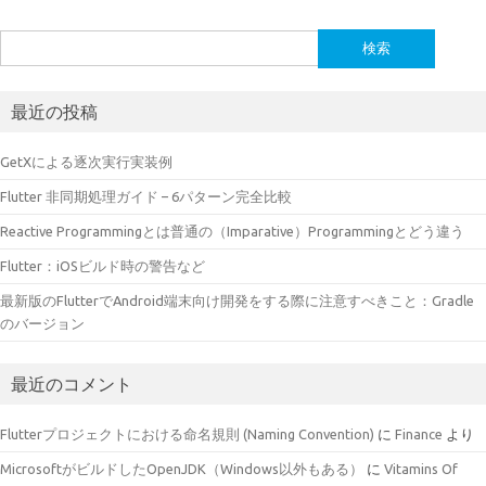
検
索:
最近の投稿
GetXによる逐次実行実装例
Flutter 非同期処理ガイド – 6パターン完全比較
Reactive Programmingとは普通の（Imparative）Programmingとどう違う
Flutter：iOSビルド時の警告など
最新版のFlutterでAndroid端末向け開発をする際に注意すべきこと：Gradle
のバージョン
最近のコメント
Flutterプロジェクトにおける命名規則 (Naming Convention)
に
Finance
より
MicrosoftがビルドしたOpenJDK（Windows以外もある）
に
Vitamins Of