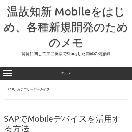
コ
ン
温故知新 Mobileをはじ
テ
ン
ツ
へ
め、各種新規開発のため
ス
キ
ッ
のメモ
プ
開発に関して主に英語でStudyした内容の備忘録
Menu
「
SAP
」カテゴリーアーカイブ
SAPでMobileデバイスを活用す
る方法