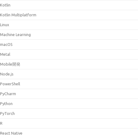
Kotlin
Kotlin Multiplatform
Linux
Machine Learning
macOS
Metal
Mobile開発
Node.js
PowerShell
PyCharm
Python
PyTorch
R
React Native