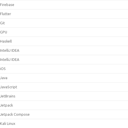
Firebase
Flutter
Git
GPU
Haskell
IntelliJ IDEA
IntelliJ IDEA
iOS
Java
JavaScript
JetBrains
Jetpack
Jetpack Compose
Kali Linux