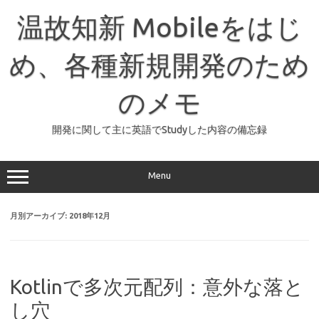
コ
ン
温故知新 Mobileをはじ
テ
ン
ツ
へ
め、各種新規開発のため
ス
キ
ッ
のメモ
プ
開発に関して主に英語でStudyした内容の備忘録
Menu
月別アーカイブ:
2018年12月
Kotlinで多次元配列：意外な落と
し穴