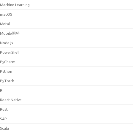
Machine Learning
macOS
Metal
Mobile開発
Node.js
PowerShell
PyCharm
Python
PyTorch
R
React Native
Rust
SAP
Scala