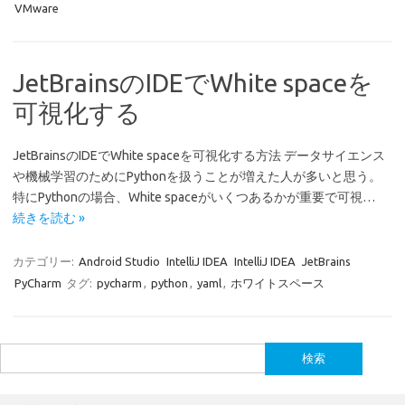
VMware
JetBrainsのIDEでWhite spaceを
可視化する
JetBrainsのIDEでWhite spaceを可視化する方法 データサイエンス
や機械学習のためにPythonを扱うことが増えた人が多いと思う。
特にPythonの場合、White spaceがいくつあるかが重要で可視…
続きを読む »
カテゴリー:
Android Studio
IntelliJ IDEA
IntelliJ IDEA
JetBrains
PyCharm
タグ:
pycharm
,
python
,
yaml
,
ホワイトスペース
検
索: