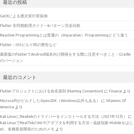
最近の投稿
GetXによる逐次実行実装例
Flutter 非同期処理ガイド – 6パターン完全比較
Reactive Programmingとは普通の（Imparative）Programmingとどう違う
Flutter：iOSビルド時の警告など
最新版のFlutterでAndroid端末向け開発をする際に注意すべきこと：Gradle
のバージョン
最近のコメント
Flutterプロジェクトにおける命名規則 (Naming Convention)
に
Finance
より
MicrosoftがビルドしたOpenJDK（Windows以外もある）
に
Vitamins Of
America
より
Kali LinuxにRealtekのドライバーをインストールする方法（2021年12月）
に
Kali LinuxでRealTekのWi-Fiアダプタを利用する方法 – 温故知新 Mobileをはじ
め、各種新規開発のためのメモ
より