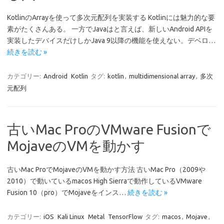
KotlinのArrayを使って多次元配列を実装する Kotlinには魅力的な要
素がたくさんある。 一方でJavaはと言えば、新しいAndroid APIを
実装したデバイスだけしかJava 9以降の機能を使えない。デベロ…
続きを読む »
カテゴリー:
Android
Kotlin
タグ:
kotlin
,
multidimensional array
,
多次
元配列
古いMac ProのVMware Fusionで
MojaveのVMを動かす
古いMac ProでMojaveのVMを動かす方法 古いMac Pro（2009や
2010）で動いているmacos High Sierraで動作しているVMware
Fusion 10（pro）でMojaveをインス…
続きを読む »
カテゴリー:
iOS
Kali Linux
Metal
TensorFlow
タグ:
macos
,
Mojave
,