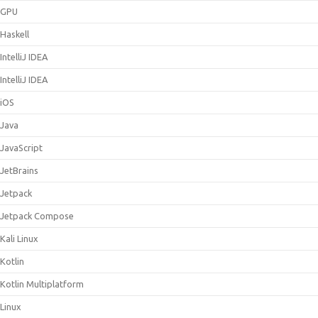
GPU
Haskell
IntelliJ IDEA
IntelliJ IDEA
iOS
Java
JavaScript
JetBrains
Jetpack
Jetpack Compose
Kali Linux
Kotlin
Kotlin Multiplatform
Linux