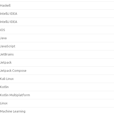
Haskell
IntelliJ IDEA
IntelliJ IDEA
iOS
Java
JavaScript
JetBrains
Jetpack
Jetpack Compose
Kali Linux
Kotlin
Kotlin Multiplatform
Linux
Machine Learning