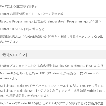
GetXによる逐次実行実装例
Flutter 非同期処理ガイド – 6パターン完全比較
Reactive Programmingとは普通の（Imparative）Programmingとどう違う
Flutter：iOSビルド時の警告など
最新版のFlutterでAndroid端末向け開発をする際に注意すべきこと：Gradle
のバージョン
最近のコメント
Flutterプロジェクトにおける命名規則 (Naming Convention)
に
Finance
より
MicrosoftがビルドしたOpenJDK（Windows以外もある）
に
Vitamins Of
America
より
Kali LinuxにRealtekのドライバーをインストールする方法（2021年12月）
に
Kali LinuxでRealTekのWi-Fiアダプタを利用する方法 – 温故知新 Mobileをはじ
め、各種新規開発のためのメモ
より
High SierraでXcode 10.3を動かしiOS12.4のアプリを実行する
に
知新庵亭主