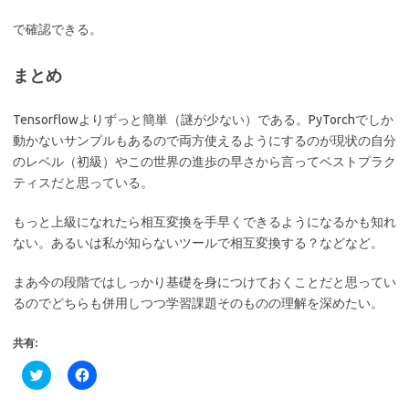
で確認できる。
まとめ
Tensorflowよりずっと簡単（謎が少ない）である。PyTorchでしか
動かないサンプルもあるので両方使えるようにするのが現状の自分
のレベル（初級）やこの世界の進歩の早さから言ってベストプラク
ティスだと思っている。
もっと上級になれたら相互変換を手早くできるようになるかも知れ
ない。あるいは私が知らないツールで相互変換する？などなど。
まあ今の段階ではしっかり基礎を身につけておくことだと思ってい
るのでどちらも併用しつつ学習課題そのものの理解を深めたい。
共有:
ク
F
リ
a
ッ
c
ク
e