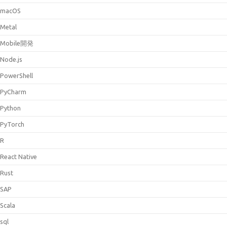
macOS
Metal
Mobile開発
Node.js
PowerShell
PyCharm
Python
PyTorch
R
React Native
Rust
SAP
Scala
sql