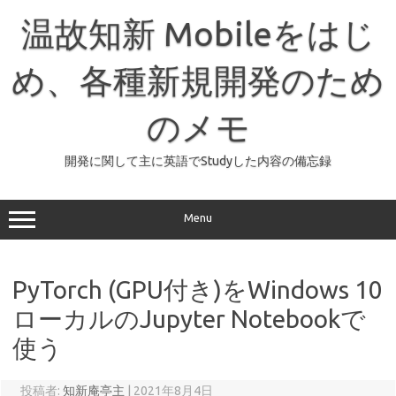
コ
ン
温故知新 Mobileをはじ
テ
ン
ツ
へ
め、各種新規開発のため
ス
キ
ッ
のメモ
プ
開発に関して主に英語でStudyした内容の備忘録
Menu
PyTorch (GPU付き)をWindows 10
ローカルのJupyter Notebookで
使う
投稿者:
知新庵亭主
|
2021年8月4日