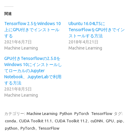
し
b
て
o
T
o
関連
w
k
i
で
t
共
Tensorflow 2.5をWindows 10
Ubuntu 16.04LTSに
t
有
上にGPU付きでインストール
TensorFlowをGPU付きでイン
e
す
r
る
する
ストールする方法
で
に
2021年6月7日
2018年4月21日
共
は
有
ク
Machine Learning
Machine Learning
(
リ
新
ッ
GPU付きTensorflowの2.5.0を
し
ク
い
し
Windows 10にインストールし
ウ
て
てローカルのJupyter
ィ
く
ン
だ
Notebook、JupyterLabで利用
ド
さ
する方法
ウ
い
で
(
2021年8月5日
開
新
き
し
Machine Learning
ま
い
す
ウ
)
ィ
ン
カテゴリー:
Machine Learning
Python
PyTorch
TensorFlow
タグ:
ド
ウ
conda
,
CUDA Toolkit 11.1
,
CUDA Toolkit 11.2
,
cuDNN
,
GPU
,
pip
,
で
開
python
,
PyTorch
,
TensorFlow
き
ま