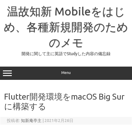
コ
ン
温故知新 Mobileをはじ
テ
ン
ツ
へ
め、各種新規開発のため
ス
キ
ッ
のメモ
プ
開発に関して主に英語でStudyした内容の備忘録
Menu
Flutter開発環境をmacOS Big Sur
に構築する
投稿者:
知新庵亭主
|
2021年2月26日