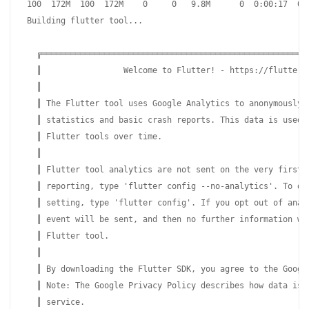
100  172M  100  172M    0     0   9.8M      0  0:00:17  0:0
Building flutter tool...

  ╔════════════════════════════════════════════════════════
  ║                 Welcome to Flutter! - https://flutter.d
  ║                                                        
  ║ The Flutter tool uses Google Analytics to anonymously r
  ║ statistics and basic crash reports. This data is used t
  ║ Flutter tools over time.                               
  ║                                                        
  ║ Flutter tool analytics are not sent on the very first r
  ║ reporting, type 'flutter config --no-analytics'. To dis
  ║ setting, type 'flutter config'. If you opt out of analy
  ║ event will be sent, and then no further information wil
  ║ Flutter tool.                                          
  ║                                                        
  ║ By downloading the Flutter SDK, you agree to the Google
  ║ Note: The Google Privacy Policy describes how data is h
  ║ service.                                               