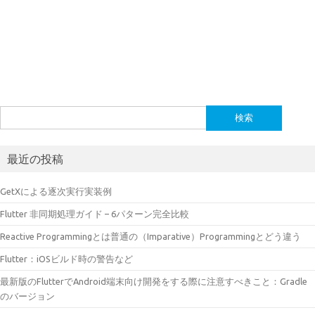
検
索:
最近の投稿
GetXによる逐次実行実装例
Flutter 非同期処理ガイド – 6パターン完全比較
Reactive Programmingとは普通の（Imparative）Programmingとどう違う
Flutter：iOSビルド時の警告など
最新版のFlutterでAndroid端末向け開発をする際に注意すべきこと：Gradle
のバージョン