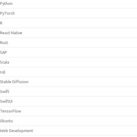
Python
PyTorch
R
React Native
Rust
SAP
Scala
sql
Stable Diffusion
Swift
SwiftUI
TensorFlow
Ubuntu
Web Development