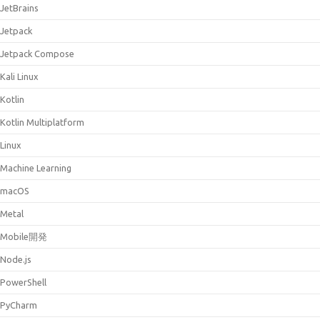
JetBrains
Jetpack
Jetpack Compose
Kali Linux
Kotlin
Kotlin Multiplatform
Linux
Machine Learning
macOS
Metal
Mobile開発
Node.js
PowerShell
PyCharm