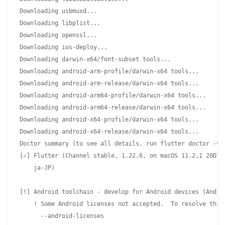
Downloading usbmuxd...                                     
Downloading libplist...                                    
Downloading openssl...                                     
Downloading ios-deploy...                                  
Downloading darwin-x64/font-subset tools...                
Downloading android-arm-profile/darwin-x64 tools...        
Downloading android-arm-release/darwin-x64 tools...        
Downloading android-arm64-profile/darwin-x64 tools...      
Downloading android-arm64-release/darwin-x64 tools...      
Downloading android-x64-profile/darwin-x64 tools...        
Downloading android-x64-release/darwin-x64 tools...        
Doctor summary (to see all details, run flutter doctor -v):
[✓] Flutter (Channel stable, 1.22.6, on macOS 11.2.1 20D74 
    ja-JP)

[!] Android toolchain - develop for Android devices (Androi
    ! Some Android licenses not accepted.  To resolve this,
      --android-licenses
