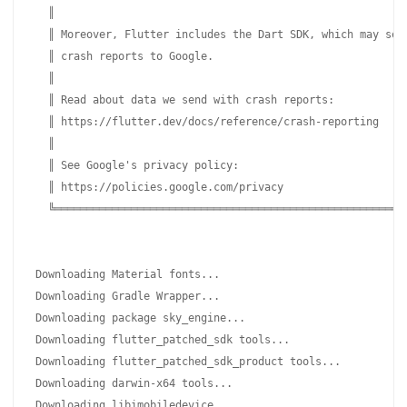
  ║                                                        
  ║ Moreover, Flutter includes the Dart SDK, which may send
  ║ crash reports to Google.                               
  ║                                                        
  ║ Read about data we send with crash reports:            
  ║ https://flutter.dev/docs/reference/crash-reporting     
  ║                                                        
  ║ See Google's privacy policy:                           
  ║ https://policies.google.com/privacy                    
  ╚════════════════════════════════════════════════════════
Downloading Material fonts...                              
Downloading Gradle Wrapper...                              
Downloading package sky_engine...                          
Downloading flutter_patched_sdk tools...                   
Downloading flutter_patched_sdk_product tools...           
Downloading darwin-x64 tools...                            
Downloading libimobiledevice...                            