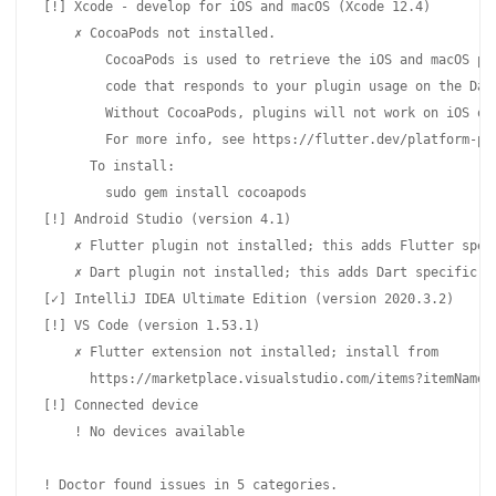
[!] Xcode - develop for iOS and macOS (Xcode 12.4)

    ✗ CocoaPods not installed.

        CocoaPods is used to retrieve the iOS and macOS pla
        code that responds to your plugin usage on the Dart
        Without CocoaPods, plugins will not work on iOS or 
        For more info, see https://flutter.dev/platform-plu
      To install:

        sudo gem install cocoapods

[!] Android Studio (version 4.1)

    ✗ Flutter plugin not installed; this adds Flutter speci
    ✗ Dart plugin not installed; this adds Dart specific fu
[✓] IntelliJ IDEA Ultimate Edition (version 2020.3.2)

[!] VS Code (version 1.53.1)

    ✗ Flutter extension not installed; install from

      https://marketplace.visualstudio.com/items?itemName=D
[!] Connected device

    ! No devices available
