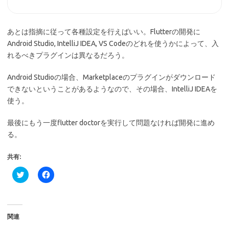
あとは指摘に従って各種設定を行えばいい。Flutterの開発に
Android Studio, IntelliJ IDEA, VS Codeのどれを使うかによって、入
れるべきプラグインは異なるだろう。
Android Studioの場合、Marketplaceのプラグインがダウンロード
できないということがあるようなので、その場合、IntelliJ IDEAを
使う。
最後にもう一度flutter doctorを実行して問題なければ開発に進め
る。
共有:
ク
F
リ
a
ッ
c
ク
e
し
b
て
o
T
o
関連
w
k
i
で