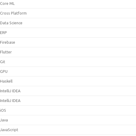
Core ML
Cross Platform
Data Science
ERP
Firebase
Flutter
Git
GPU
Haskell
IntelliJ IDEA
IntelliJ IDEA
iOS
Java
JavaScript