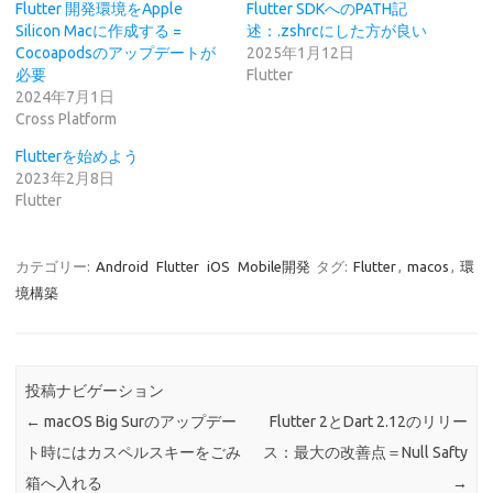
t
共
Flutter 開発環境をApple
Flutter SDKへのPATH記
t
有
Silicon Macに作成する =
述：.zshrcにした方が良い
e
す
r
る
Cocoapodsのアップデートが
2025年1月12日
で
に
必要
Flutter
共
は
有
ク
2024年7月1日
(
リ
Cross Platform
新
ッ
し
ク
い
し
Flutterを始めよう
ウ
て
2023年2月8日
ィ
く
ン
だ
Flutter
ド
さ
ウ
い
で
(
開
新
き
し
カテゴリー:
Android
Flutter
iOS
Mobile開発
タグ:
Flutter
,
macos
,
環
ま
い
境構築
す
ウ
)
ィ
ン
ド
ウ
で
開
投稿ナビゲーション
き
ま
←
macOS Big Surのアップデー
Flutter 2とDart 2.12のリリー
す
)
ト時にはカスペルスキーをごみ
ス：最大の改善点＝Null Safty
箱へ入れる
→