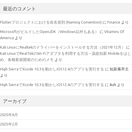
最近のコメント
Flutterプロジェクトにおける命名規則 (Naming Convention)
に
Finance
より
MicrosoftがビルドしたOpenJDK（Windows以外もある）
に
Vitamins Of
America
より
Kali LinuxにRealtekのドライバーをインストールする方法（2021年12月）
に
Kali LinuxでRealTekのWi-Fiアダプタを利用する方法 – 温故知新 Mobileをはじ
め、各種新規開発のためのメモ
より
High SierraでXcode 10.3を動かしiOS12.4のアプリを実行する
に
知新庵亭主
より
High SierraでXcode 10.3を動かしiOS12.4のアプリを実行する
に
Ash
より
アーカイブ
2025年6月
2025年2月