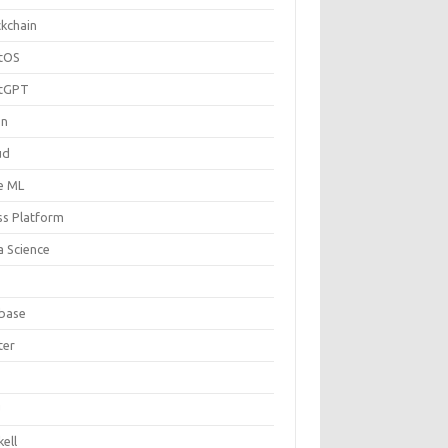
ckchain
tOS
tGPT
on
ud
e ML
ss Platform
a Science
ebase
ter
U
ell