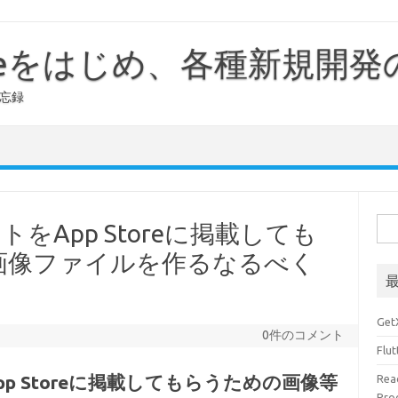
ileをはじめ、各種新規開
備忘録
検
をApp Storeに掲載しても
索:
ど画像ファイルを作るなるべく
Ge
0件のコメント
Fl
p Storeに掲載してもらうための画像等
Rea
Pr