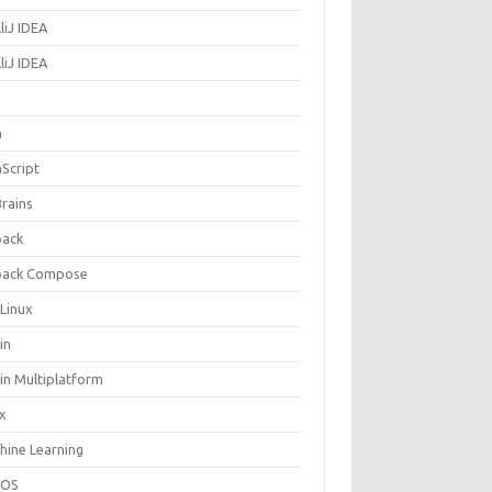
lliJ IDEA
lliJ IDEA
a
aScript
Brains
pack
pack Compose
 Linux
in
in Multiplatform
ux
hine Learning
cOS