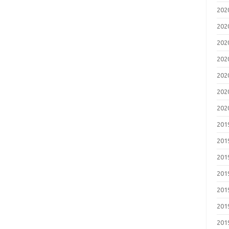
20
20
20
20
20
20
20
20
20
20
20
20
20
20