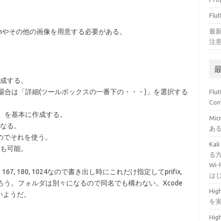
Fl
onやその他の画像を用意する必要がある。
最新
注意
成する。
ない場合は「詳細(ツールボックスの一番下の・・・)」を選択する
Fl
Con
px）を基本に作成する。
Mi
になる。
あ
が良いのでそれを使う。
Ka
も可能。
る方
Wi
167, 180, 1024なので書き出し時にこれだけ指定してprifix,
は
だろう。フォルダは別々になるので同名でも構わない。Xcode
Hig
いようだ。
を
Hig