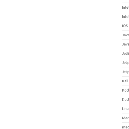
Inte
Inte
iOS
Jav
Jav
Jet
Jet
Jet
Kali
Kotl
Kotl
Lin
Mac
ma