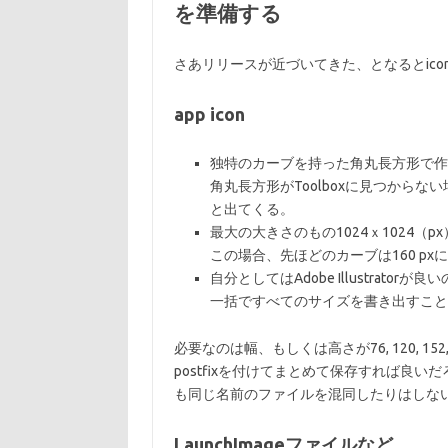
を準備する
さあリリースが近づいてきた、となるとic
app icon
独特のカーブを持った角丸長方形で作
角丸長方形がToolboxに見つから
と出てくる。
最大の大きさのもの1024ｘ1024（
この場合、先ほどのカーブは160 px
自分としてはAdobe Illustrator
一括ですべてのサイズを書き出すこと
必要なのは幅、もしくは高さが76, 120, 152, 
postfixを付けてまとめて保存すれば良い
も同じ名前のファイルを混同したりはしな
LaunchImageファイルなど