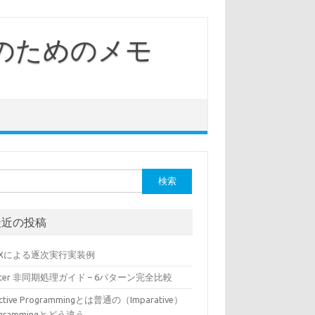
発のためのメモ
最近の投稿
tXによる逐次実行実装例
utter 非同期処理ガイド – 6パターン完全比較
ctive Programmingとは普通の（Imparative）
ogrammingとどう違う