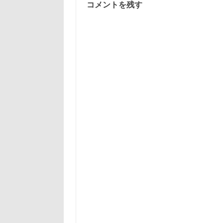
コメントを残す
開
き
ま
す
)