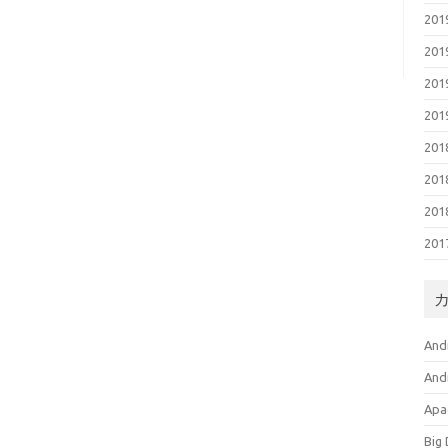
20
20
20
20
20
20
20
20
And
And
Apa
Big