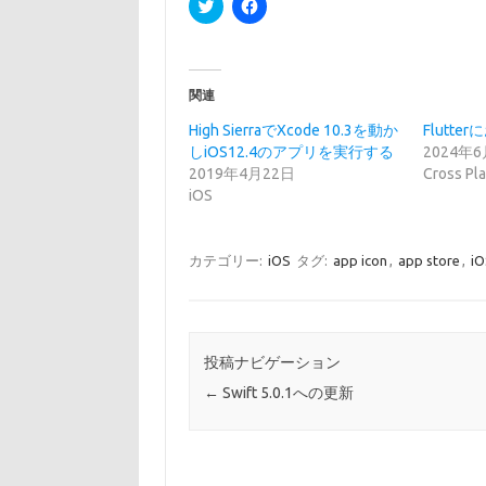
ク
F
リ
a
ッ
c
ク
e
し
b
て
o
T
o
関連
w
k
i
で
t
共
High SierraでXcode 10.3を動か
Flutt
t
有
しiOS12.4のアプリを実行する
2024年
e
す
r
る
2019年4月22日
Cross Pl
で
に
iOS
共
は
有
ク
(
リ
新
ッ
し
ク
カテゴリー:
iOS
タグ:
app icon
,
app store
,
iO
い
し
ウ
て
ィ
く
ン
だ
ド
さ
ウ
い
で
(
投稿ナビゲーション
開
新
き
し
←
Swift 5.0.1への更新
ま
い
す
ウ
)
ィ
ン
ド
ウ
で