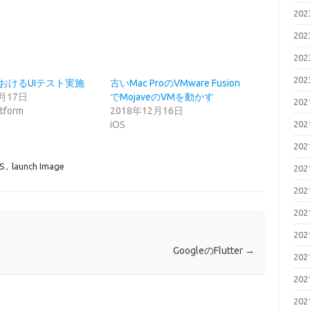
20
20
20
20
erにおけるUIテスト実施
古いMac ProのVMware Fusion
6月17日
でMojaveのVMを動かす
20
atform
2018年12月16日
iOS
20
20
S
,
launch Image
20
20
20
20
GoogleのFlutter
→
20
20
20