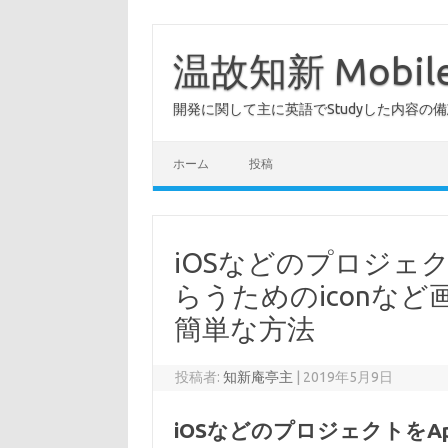
コ
ン
テ
温故知新 Mob
ン
ツ
へ
開発に関して主に英語でStudyした内容の
ス
キ
ッ
プ
ホーム
投稿
iOSなどのプロジェクト
らうためのiconな
簡単な方法
投稿者:
知新庵亭主
|
2019年5月9日
iOSなどのプロジェクトをAp