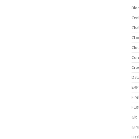
Blo
Cen
Cha
CLi
Clo
Cor
Cro
Dat
ERP
Fir
Flut
Git
GP
Hask