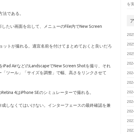
を
る方法である。
で撮影したい画面を出して、メニューのFile内でNew Screen
20
20
ーンショットが撮れる。適宜名前を付けてまとめておくと良いだろ
20
20
Pad AirなどのLandscapeでNew Screen Shotを撮り、それ
ー「ツール」「サイズを調整」で幅、高さをリンクさせて
20
20
20
tina 4はiPhone SEのシミュレーターで撮れる。
20
作成しなくてはいけない。インターフェースの最終確認を兼
20
20
20