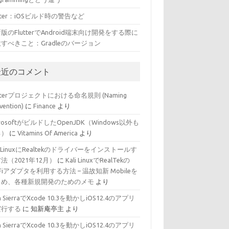
utter：iOSビルド時の警告など
版のFlutterでAndroid端末向け開発をする際に
すべきこと：Gradleのバージョン
最近のコメント
utterプロジェクトにおける命名規則 (Naming
vention)
に
Finance
より
crosoftがビルドしたOpenJDK（Windows以外も
る）
に
Vitamins Of America
より
li LinuxにRealtekのドライバーをインストールす
法（2021年12月）
に
Kali LinuxでRealTekの
-Fiアダプタを利用する方法 – 温故知新 Mobileを
じめ、各種新規開発のためのメモ
より
h SierraでXcode 10.3を動かしiOS12.4のアプリ
実行する
に
知新庵亭主
より
h SierraでXcode 10.3を動かしiOS12.4のアプリ