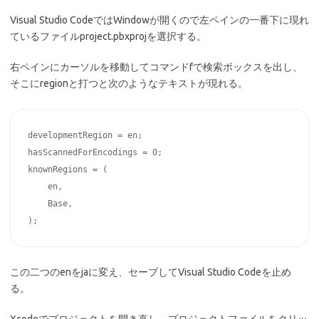
Visual Studio CodeではWindowが開くので左ペインの一番下に現れ
ているファイルproject.pbxprojを選択する。
右ペインにカーソルを移動してコマンドfで検索ボックスを出し、
そこにregionと打つと次のようなテキストが現れる。
developmentRegion = en;

hasScannedForEncodings = 0;

knownRegions = (

    en,

    Base,

この二つのenをjaに変え、セーブしてVisual Studio Codeを止め
る。