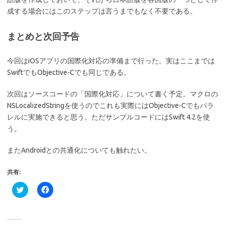
成する場合にはこのステップは言うまでもなく不要である。
まとめと次回予告
今回はiOSアプリの国際化対応の準備まで行った。実はここまでは
SwiftでもObjective-Cでも同じである。
次回はソースコードの「国際化対応」について書く予定。マクロの
NSLocalizedStringを使うのでこれも実際にはObjective-Cでもパラ
レルに実施できると思う。ただサンプルコードにはSwift 4.2を使
う。
またAndroidとの共通化についても触れたい。
共有:
ク
F
リ
a
ッ
c
ク
e
し
b
て
o