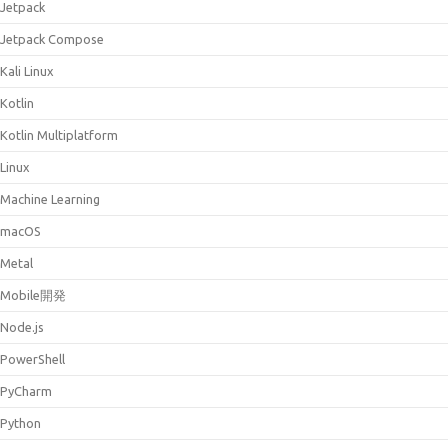
Jetpack
Jetpack Compose
Kali Linux
Kotlin
Kotlin Multiplatform
Linux
Machine Learning
macOS
Metal
Mobile開発
Node.js
PowerShell
PyCharm
Python