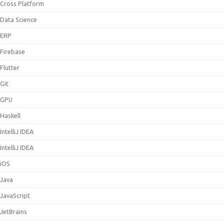
Cross Platform
Data Science
ERP
Firebase
Flutter
Git
GPU
Haskell
IntelliJ IDEA
IntelliJ IDEA
iOS
Java
JavaScript
JetBrains