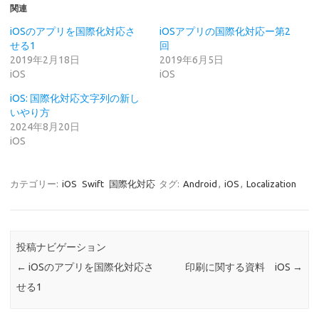
T
o
関連
w
k
i
で
t
共
iOSのアプリを国際化対応さ
iOSアプリの国際化対応ー第2
t
有
せる1
回
e
す
r
る
2019年2月18日
2019年6月5日
で
に
iOS
iOS
共
は
有
ク
(
リ
iOS: 国際化対応文字列の新し
新
ッ
いやり方
し
ク
い
し
2024年8月20日
ウ
て
iOS
ィ
く
ン
だ
ド
さ
ウ
い
で
(
カテゴリー:
iOS
Swift
国際化対応
タグ:
Android
,
iOS
,
Localization
開
新
き
し
ま
い
す
ウ
)
ィ
ン
ド
投稿ナビゲーション
ウ
で
←
iOSのアプリを国際化対応さ
印刷に関する資料 iOS
→
開
き
せる1
ま
す
)