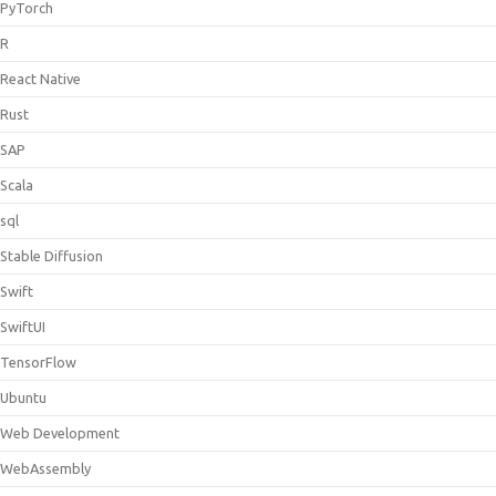
PyTorch
R
React Native
Rust
SAP
Scala
sql
Stable Diffusion
Swift
SwiftUI
TensorFlow
Ubuntu
Web Development
WebAssembly