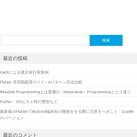
検
索:
最近の投稿
GetXによる逐次実行実装例
Flutter 非同期処理ガイド – 6パターン完全比較
Reactive Programmingとは普通の（Imparative）Programmingとどう違う
Flutter：iOSビルド時の警告など
最新版のFlutterでAndroid端末向け開発をする際に注意すべきこと：Gradle
のバージョン
最近のコメント