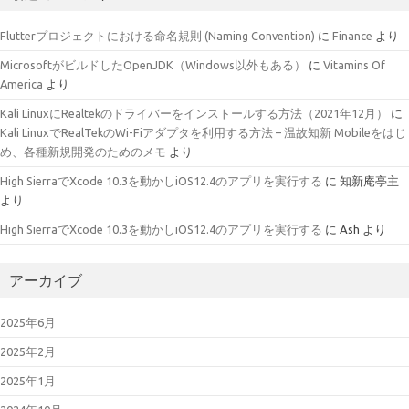
Flutterプロジェクトにおける命名規則 (Naming Convention)
に
Finance
より
MicrosoftがビルドしたOpenJDK（Windows以外もある）
に
Vitamins Of
America
より
Kali LinuxにRealtekのドライバーをインストールする方法（2021年12月）
に
Kali LinuxでRealTekのWi-Fiアダプタを利用する方法 – 温故知新 Mobileをはじ
め、各種新規開発のためのメモ
より
High SierraでXcode 10.3を動かしiOS12.4のアプリを実行する
に
知新庵亭主
より
High SierraでXcode 10.3を動かしiOS12.4のアプリを実行する
に
Ash
より
アーカイブ
2025年6月
2025年2月
2025年1月