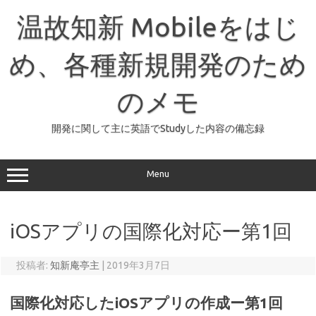
コ
ン
温故知新 Mobileをはじ
テ
ン
ツ
へ
め、各種新規開発のため
ス
キ
ッ
のメモ
プ
開発に関して主に英語でStudyした内容の備忘録
Menu
iOSアプリの国際化対応ー第1回
投稿者:
知新庵亭主
|
2019年3月7日
国際化対応したiOSアプリの作成ー第1回