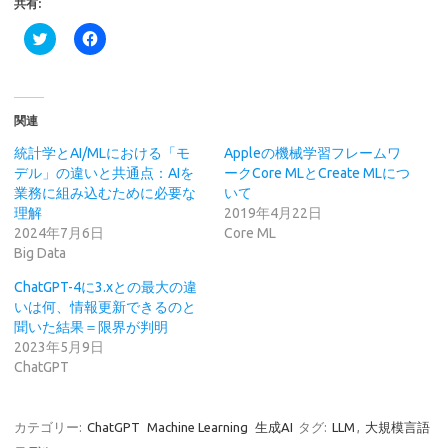
共有:
ク
F
リ
a
ッ
c
ク
e
し
b
て
o
T
o
関連
w
k
i
で
t
共
統計学とAI/MLにおける「モ
Appleの機械学習フレームワ
t
有
デル」の違いと共通点：AIを
ークCore MLとCreate MLにつ
e
す
r
る
業務に組み込むために必要な
いて
で
に
理解
2019年4月22日
共
は
有
ク
2024年7月6日
Core ML
(
リ
Big Data
新
ッ
し
ク
い
し
ChatGPT-4に3.xとの最大の違
ウ
て
いは何、情報更新できるのと
ィ
く
ン
だ
聞いた結果＝限界が判明
ド
さ
2023年5月9日
ウ
い
で
(
ChatGPT
開
新
き
し
ま
い
す
ウ
)
ィ
カテゴリー:
ChatGPT
Machine Learning
生成AI
タグ:
LLM
,
大規模言語
ン