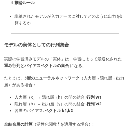
推論ルール
訓練されたモデルが入力データに対してどのように出力を計
算するか
モデルの実体としての行列集合
実際の学習済みモデルの「実体」は、学習によって最適化された
重み行列とバイアスベクトルの集合
になる。
たとえば、
3層のニューラルネットワーク
（入力層→隠れ層→出力
層）がある場合：
入力層（x）→ 隠れ層（h）の間の結合:
行列 W1​
隠れ層（h）→ 出力層（y）の間の結合:
行列 W2​
各層のバイアス:
ベクトル b1​,b2​
全結合層の計算
（活性化関数 f を適用する場合）: