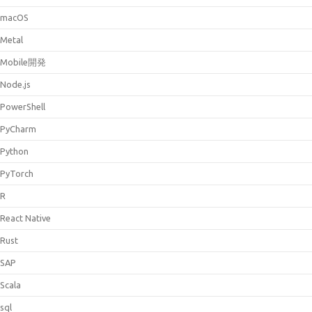
macOS
Metal
Mobile開発
Node.js
PowerShell
PyCharm
Python
PyTorch
R
React Native
Rust
SAP
Scala
sql