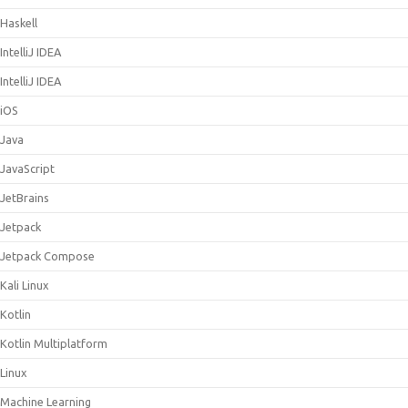
Haskell
IntelliJ IDEA
IntelliJ IDEA
iOS
Java
JavaScript
JetBrains
Jetpack
Jetpack Compose
Kali Linux
Kotlin
Kotlin Multiplatform
Linux
Machine Learning