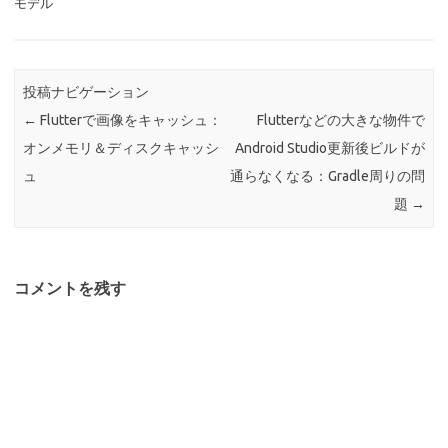
ド
モデル
ウ
で
開
き
ま
す
投稿ナビゲーション
)
←
Flutterで画像をキャッシュ：
Flutterなどの大きな物件で
オンメモリ＆ディスクキャッシ
Android Studio更新後ビルドが
ュ
通らなくなる：Gradle周りの問
題
→
コメントを残す