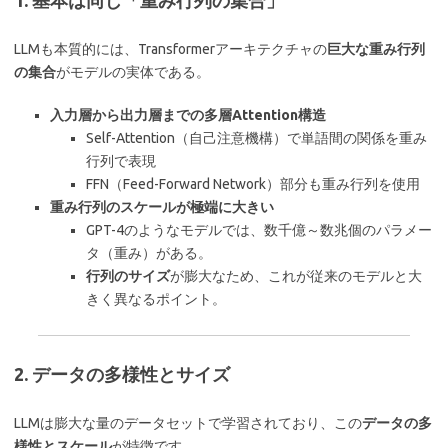
1. 基本は同じ「重み行列の集合」
LLMも本質的には、Transformerアーキテクチャの
巨大な重み行列
の集合
がモデルの実体である。
入力層から出力層までの多層Attention構造
Self-Attention（自己注意機構）で単語間の関係を重み
行列で表現
FFN（Feed-Forward Network）部分も重み行列を使用
重み行列のスケールが極端に大きい
GPT-4のようなモデルでは、数千億～数兆個のパラメー
タ（重み）がある。
行列のサイズ
が膨大なため、これが従来のモデルと大
きく異なるポイント。
2. データの多様性とサイズ
LLMは膨大な量のデータセットで学習されており、この
データの多
様性とスケール
が特徴です。