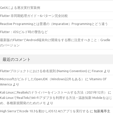
GetXによる逐次実行実装例
Flutter 非同期処理ガイド – 6パターン完全比較
Reactive Programmingとは普通の（Imparative）Programmingとどう違う
Flutter：iOSビルド時の警告など
最新版のFlutterでAndroid端末向け開発をする際に注意すべきこと：Gradle
のバージョン
最近のコメント
Flutterプロジェクトにおける命名規則 (Naming Convention)
に
Finance
より
MicrosoftがビルドしたOpenJDK（Windows以外もある）
に
Vitamins Of
America
より
Kali LinuxにRealtekのドライバーをインストールする方法（2021年12月）
に
Kali LinuxでRealTekのWi-Fiアダプタを利用する方法 – 温故知新 Mobileをはじ
め、各種新規開発のためのメモ
より
High SierraでXcode 10.3を動かしiOS12.4のアプリを実行する
に
知新庵亭主