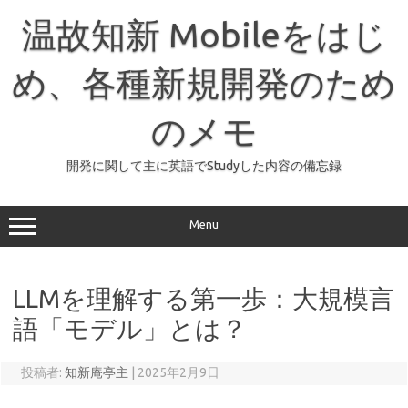
コ
ン
温故知新 Mobileをはじ
テ
ン
ツ
へ
め、各種新規開発のため
ス
キ
ッ
のメモ
プ
開発に関して主に英語でStudyした内容の備忘録
Menu
LLMを理解する第一歩：大規模言
語「モデル」とは？
投稿者:
知新庵亭主
|
2025年2月9日