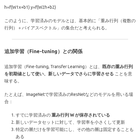
h=f(W1​x+b1​) y=f(W2​h+b2​)
このように、学習済みのモデルとは、基本的に「重み行列（複数の
行列）＋バイアスベクトル」の集合だと考えられる。
追加学習（Fine-tuning）との関係
追加学習（Fine-tuning, Transfer Learning）とは、
既存の重み行列
を初期値として使い、新しいデータでさらに学習させる
ことを意
味する。
たとえば、ImageNetで学習済みのResNetなどのモデルを用いる場
合：
すでに学習済みの
重み行列 W が保存されている
新しいデータセットに対して、学習率を小さくして更新
特定の層だけを学習可能にし、その他の層は固定することも
ある