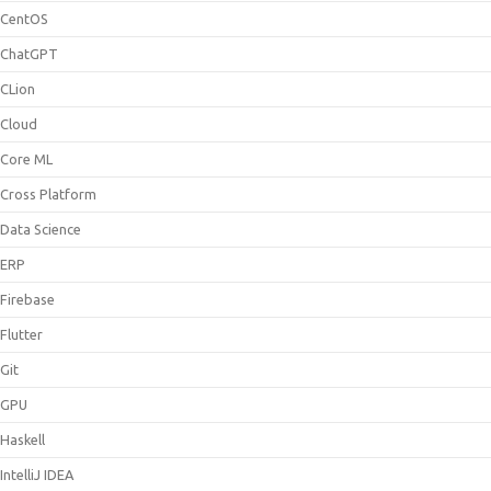
CentOS
ChatGPT
CLion
Cloud
Core ML
Cross Platform
Data Science
ERP
Firebase
Flutter
Git
GPU
Haskell
IntelliJ IDEA