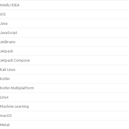
IntelliJ IDEA
iOS
Java
JavaScript
JetBrains
Jetpack
Jetpack Compose
Kali Linux
Kotlin
Kotlin Multiplatform
Linux
Machine Learning
macOS
Metal