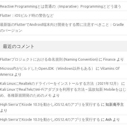
Reactive Programmingとは普通の（Imparative）Programmingとどう違う
Flutter：iOSビルド時の警告など
最新版のFlutterでAndroid端末向け開発をする際に注意すべきこと：Gradle
のバージョン
最近のコメント
Flutterプロジェクトにおける命名規則 (Naming Convention)
に
Finance
より
MicrosoftがビルドしたOpenJDK（Windows以外もある）
に
Vitamins Of
America
より
Kali LinuxにRealtekのドライバーをインストールする方法（2021年12月）
に
Kali LinuxでRealTekのWi-Fiアダプタを利用する方法 – 温故知新 Mobileをはじ
め、各種新規開発のためのメモ
より
High SierraでXcode 10.3を動かしiOS12.4のアプリを実行する
に
知新庵亭主
より
High SierraでXcode 10.3を動かしiOS12.4のアプリを実行する
に
Ash
より