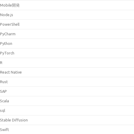
Mobile開発
Node.js
PowerShell
PyCharm
Python
PyTorch
R
React Native
Rust
SAP
Scala
sql
Stable Diffusion
Swift