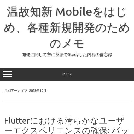
コ
ン
温故知新 Mobileをはじ
テ
ン
ツ
へ
め、各種新規開発のため
ス
キ
ッ
のメモ
プ
開発に関して主に英語でStudyした内容の備忘録
Menu
月別アーカイブ:
2023年10月
Flutterにおける滑らかなユーザ
ーエクスペリエンスの確保: バッ