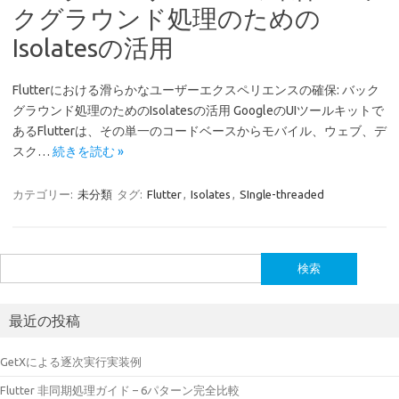
クグラウンド処理のための
Isolatesの活用
Flutterにおける滑らかなユーザーエクスペリエンスの確保: バック
グラウンド処理のためのIsolatesの活用 GoogleのUIツールキットで
あるFlutterは、その単一のコードベースからモバイル、ウェブ、デ
スク…
続きを読む »
カテゴリー:
未分類
タグ:
Flutter
,
Isolates
,
SIngle-threaded
検
索:
最近の投稿
GetXによる逐次実行実装例
Flutter 非同期処理ガイド – 6パターン完全比較